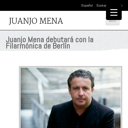
Español
Euskara
English
Salta
Menú
al
cont
Juanjo Mena debutará con la
Filarmónica de Berlín