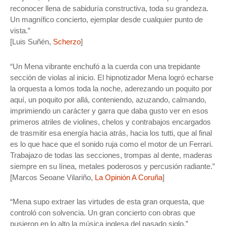
reconocer llena de sabiduría constructiva, toda su grandeza.
Un magnífico concierto, ejemplar desde cualquier punto de
vista.”
[Luis Suñén,
Scherzo
]
“Un Mena vibrante enchufó a la cuerda con una trepidante
sección de violas al inicio. El hipnotizador Mena logró echarse
la orquesta a lomos toda la noche, aderezando un poquito por
aquí, un poquito por allá, conteniendo, azuzando, calmando,
imprimiendo un carácter y garra que daba gusto ver en esos
primeros atriles de violines, chelos y contrabajos encargados
de trasmitir esa energía hacia atrás, hacia los tutti, que al final
es lo que hace que el sonido ruja como el motor de un Ferrari.
Trabajazo de todas las secciones, trompas al dente, maderas
siempre en su línea, metales poderosos y percusión radiante.”
[Marcos Seoane Vilariño,
La Opinión A Coruña
]
“Mena supo extraer las virtudes de esta gran orquesta, que
controló con solvencia. Un gran concierto con obras que
pusieron en lo alto la música inglesa del pasado siglo.”