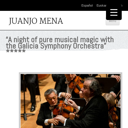
Español
Euskara
English
Skip
Menu
to
conte
“A night of pure musical magic with
the Galicia Symphony Orchestra”
*****