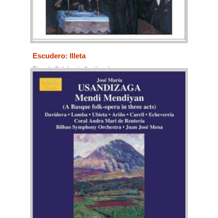
Escudero: Illeta
Ricardo Salaberria (baritone)
Bilbao Orkestra Sinfonikoa
Coral Andra Mari
Juanjo Mena (conductor)