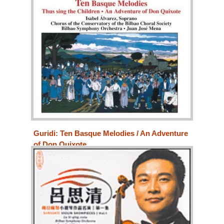
Guridi: Ten Basque Melodies / An Adventure
of Don Quixote
Bilbao Symphony Orchestra
Bilbao Choral Society
Isabel Álvarez (soprano)
Juanjo Mena (conductor)